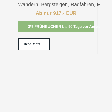
dern, Bergsteigen, Radfahren, Mountain biken un
Einzigartigen
Ab nur 917,- EUR
Ab nu
3% FRÜHBUCHER bis 90 Tage vor Anreise
3% FRÜHBUCH
ead More ...
Read More ...