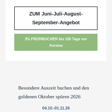
ZUM Juni-Juli-August-
September-Angebot
3% FRÜHBUCHER bis 150 Tage vor
Anreise
ondere Auszeit buchen und den
Kennenlern-Wo
denen Oktober spüren 2026
November/Deze
04.10.-01.11.26
01.1